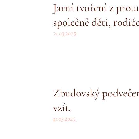
Jarní tvoření z pro
společně děti, rodiče
21.03.2025
Zbudovský podvečer.
vzít.
11.03.2025