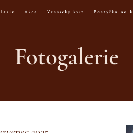
lerie
Akce
Vesnický kvíz
Pastýřka na k
Fotogalerie
ervenec 2025