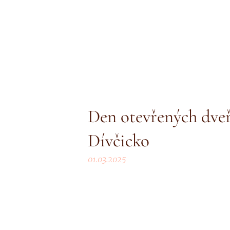
Den otevřených dveří
Dívčicko
01.03.2025