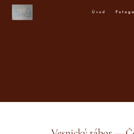
Úvod
Fotoga
Vesnický tábor — Č