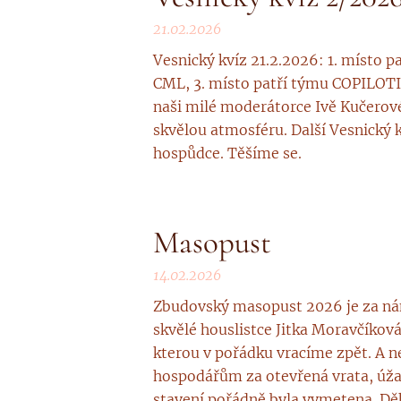
21.02.2026
Vesnický kvíz 21.2.2026: 1. místo 
CML, 3. místo patří týmu COPILOTI
naši milé moderátorce Ivě Kučerov
skvělou atmosféru. Další Vesnický 
hospůdce. Těšíme se.
Masopust
14.02.2026
Zbudovský masopust 2026 je za ná
skvělé houslistce Jitka Moravčíková
kterou v pořádku vracíme zpět. A 
hospodářům za otevřená vrata, úža
stavení pořádně byla vymetena. Děk