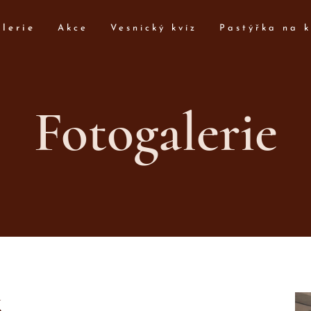
lerie
Akce
Vesnický kvíz
Pastýřka na k
Fotogalerie
6