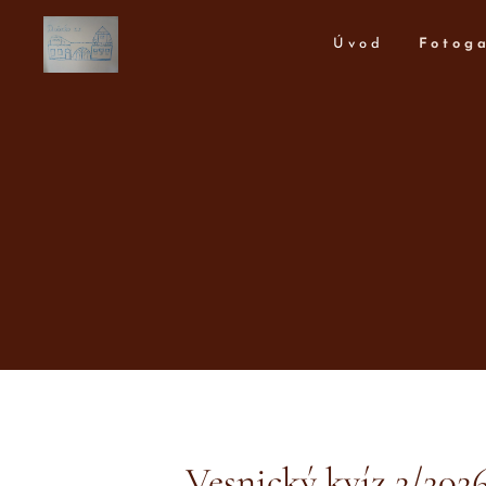
Úvod
Fotoga
Vesnický kvíz 2/202