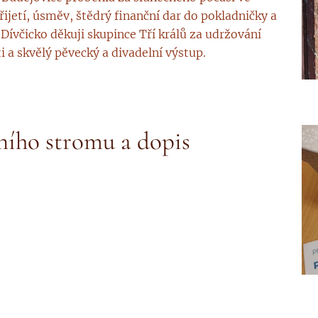
jetí, úsměv, štědrý finanční dar do pokladničky a
Dívčicko děkuji skupince Tří králů za udržování
i a skvělý pěvecký a divadelní výstup.
ního stromu a dopis