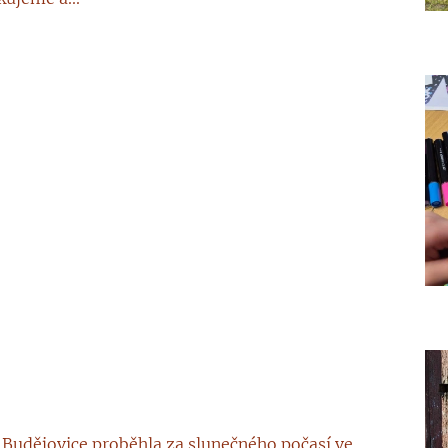
é Budějovice proběhla za slunečného počasí ve