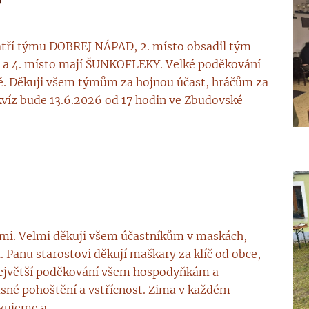
patří týmu DOBREJ NÁPAD, 2. místo obsadil tým
 a 4. místo mají ŠUNKOFLEKY. Velké poděkování
é. Děkuji všem týmům za hojnou účast, hráčům za
kvíz bude 13.6.2026 od 17 hodin ve Zbudovské
mi. Velmi děkuji všem účastníkům v maskách,
. Panu starostovi děkují maškary za klíč od obce,
největší poděkování všem hospodyňkám a
sné pohoštění a vstřícnost. Zima v každém
ujeme a...