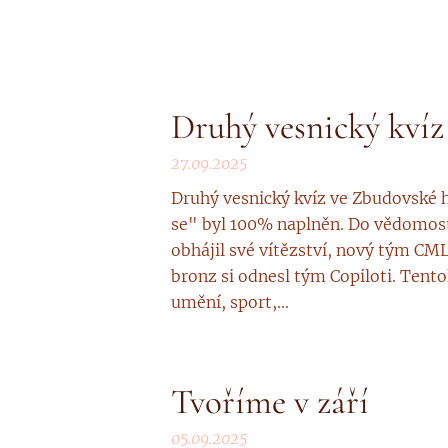
Druhý vesnický kvíz
27.09.2025
Druhý vesnický kvíz ve Zbudovské ho
se" byl 100% naplněn. Do vědomost
obhájil své vítězství, nový tým CML
bronz si odnesl tým Copiloti. Tento
umění, sport,...
Tvoříme v září
05.09.2025