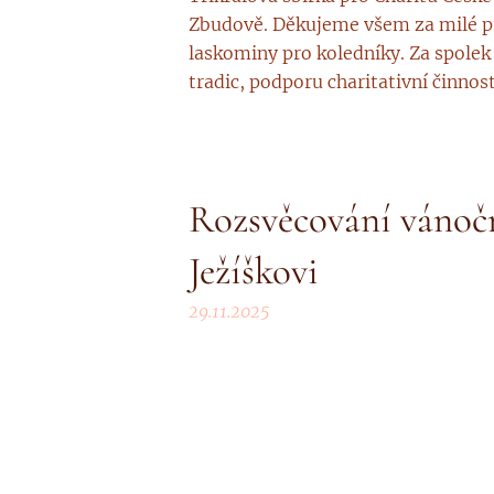
Zbudově. Děkujeme všem za milé při
laskominy pro koledníky. Za spolek 
tradic, podporu charitativní činnost
Rozsvěcování vánoč
Ježíškovi
29.11.2025