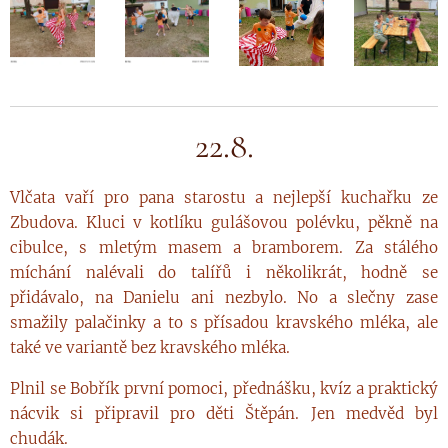
22.8.
Vlčata vaří pro pana starostu a nejlepší kuchařku ze
Zbudova. Kluci v kotlíku gulášovou polévku, pěkně na
cibulce, s mletým masem a bramborem. Za stálého
míchání nalévali do talířů i několikrát, hodně se
přidávalo, na Danielu ani nezbylo. No a slečny zase
smažily palačinky a to s přísadou kravského mléka, ale
také ve variantě bez kravského mléka.
Plnil se Bobřík první pomoci, přednášku, kvíz a praktický
nácvik si připravil pro děti Štěpán. Jen medvěd byl
chudák.